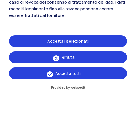
caso di revoca del consenso al trattamento dei dati, i dati
Residenze
Frontiere
Esa
raccolti legalmente fino alla revoca possono ancora
essere trattati dal fornitore.
Accetta i selezionati
Rifiuta
Accetta tutti
Provided by websedit
IT
EN
Sedi
Milano Leonardo