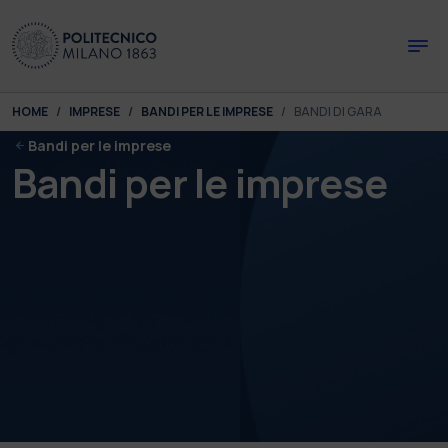
Skip to main content
Skip to page footer
You are here:
HOME
IMPRESE
BANDI PER LE IMPRESE
BANDI DI GARA
Bandi per le imprese
Bandi per le imprese