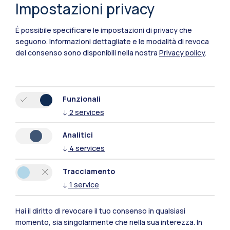
Impostazioni privacy
È possibile specificare le impostazioni di privacy che
seguono.
Informazioni dettagliate e le modalità di revoca
del consenso sono disponibili nella nostra
Privacy policy
.
Funzionali
↓
2
services
Analitici
↓
4
services
Tracciamento
↓
1
service
Polimi Community
Tutti i siti dell’ecosistema
Hai il diritto di revocare il tuo consenso in qualsiasi
momento, sia singolarmente che nella sua interezza. In