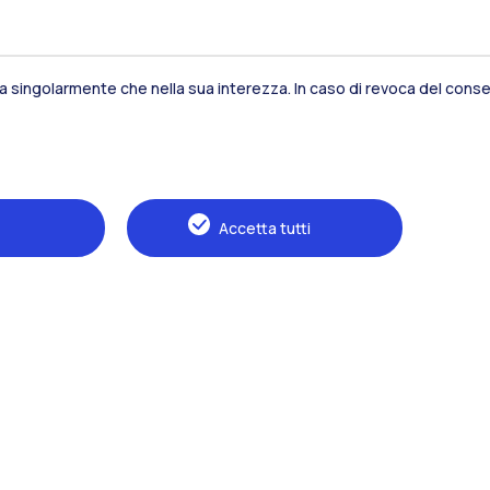
sia singolarmente che nella sua interezza. In caso di revoca del consen
Residenze
Frontiere
Es
Accetta tutti
Alumni
Webeep
S