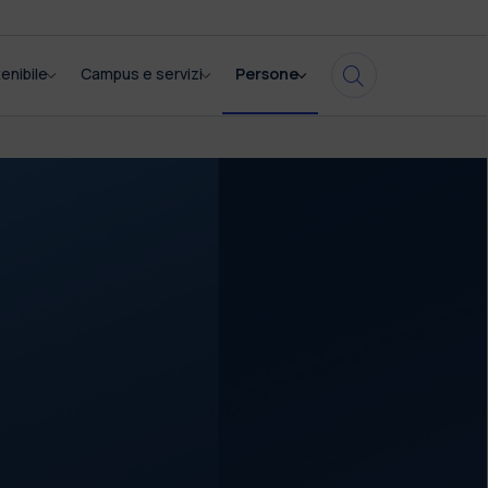
enibile
Campus e servizi
Persone