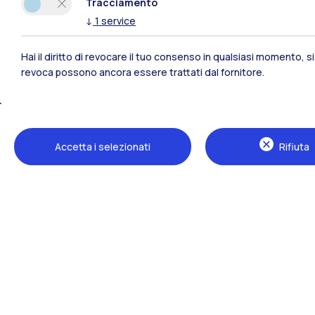
Tracciamento
↓
1
service
Hai il diritto di revocare il tuo consenso in qualsiasi momento, 
revoca possono ancora essere trattati dal fornitore.
Polimi Community
Accetta i selezionati
Rifiuta
Tutti i siti dell’ecosistema