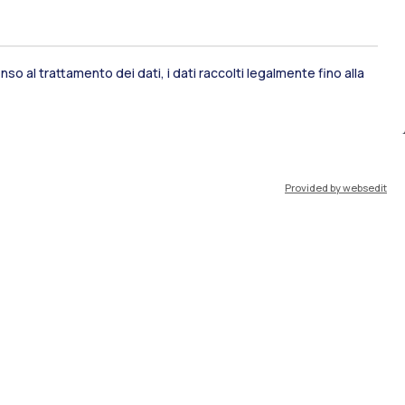
so al trattamento dei dati, i dati raccolti legalmente fino alla
ami di stato
Career Service
Provided by websedit
port
Pok
IT
EN