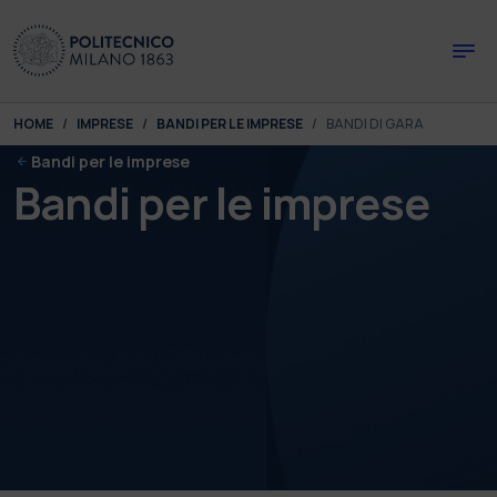
Skip to main content
Skip to page footer
You are here:
HOME
IMPRESE
BANDI PER LE IMPRESE
BANDI DI GARA
Bandi per le imprese
Bandi per le imprese