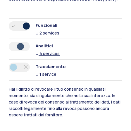
Funzionali
↓
2
services
Analitici
↓
4
services
Tracciamento
↓
1
service
Hai il diritto di revocare il tuo consenso in qualsiasi
Polimi Community
momento, sia singolarmente che nella sua interezza. In
Tutti i siti dell’ecosistema
caso di revoca del consenso al trattamento dei dati, i dati
raccolti legalmente fino alla revoca possono ancora
essere trattati dal fornitore.
Residenze
Frontiere
Esa