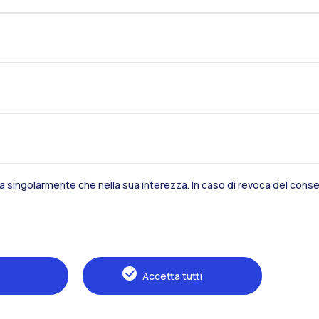
sia singolarmente che nella sua interezza. In caso di revoca del consen
Residenze
Frontiere
Es
Alumni
Webeep
S
Accetta tutti