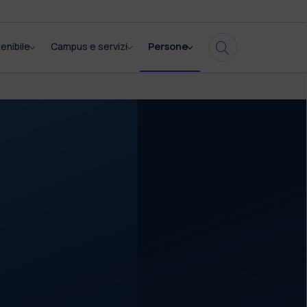
enibile
Campus e servizi
Persone