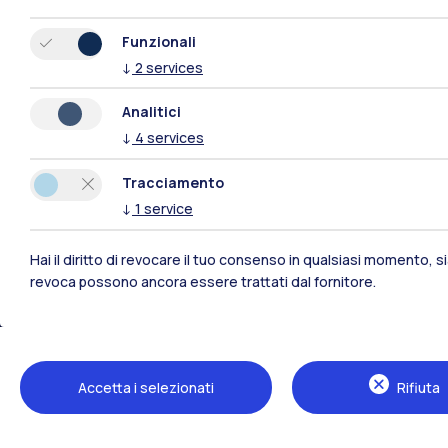
Funzionali
↓
2
services
Analitici
↓
4
services
Tracciamento
↓
1
service
Hai il diritto di revocare il tuo consenso in qualsiasi momento, 
revoca possono ancora essere trattati dal fornitore.
Polimi Community
Tutti i siti dell’ecosistema
Accetta i selezionati
Rifiuta