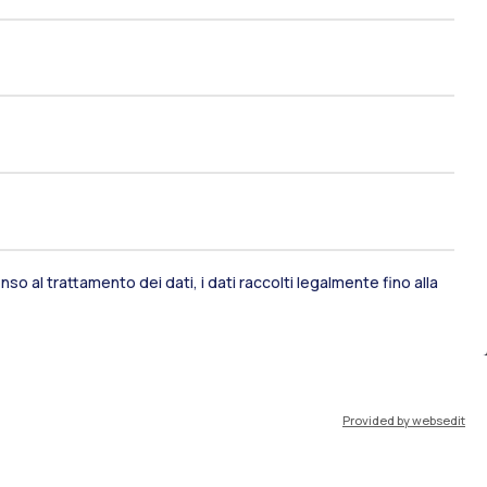
so al trattamento dei dati, i dati raccolti legalmente fino alla
ami di stato
Career Service
port
Pok
Provided by websedit