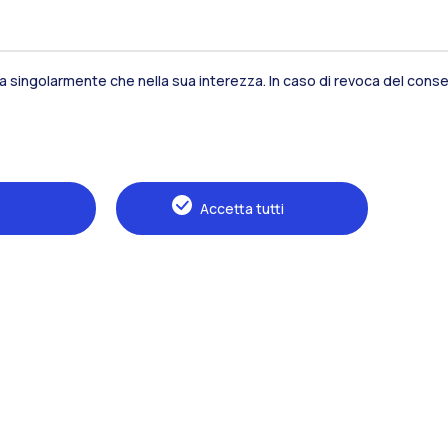
sia singolarmente che nella sua interezza. In caso di revoca del consen
Residenze
Frontiere
Es
Accetta tutti
Alumni
Webeep
S