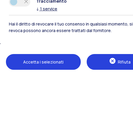
Tracciamento
↓
1
service
Hai il diritto di revocare il tuo consenso in qualsiasi momento, 
revoca possono ancora essere trattati dal fornitore.
Polimi Community
Accetta i selezionati
Rifiuta
Tutti i siti dell’ecosistema