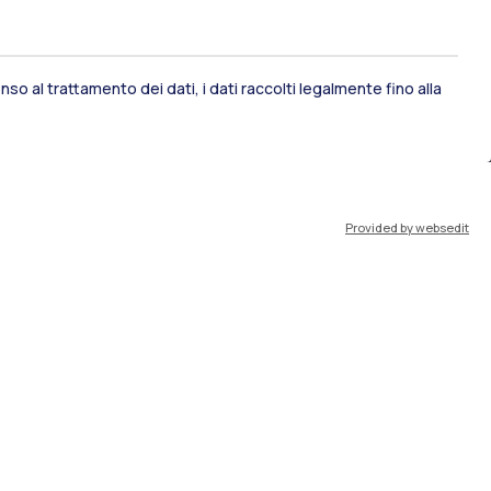
so al trattamento dei dati, i dati raccolti legalmente fino alla
ami di stato
Career Service
Provided by websedit
port
Pok
IT
EN