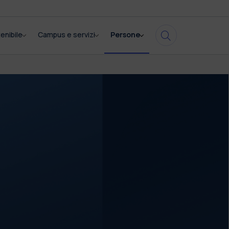
enibile
Campus e servizi
Persone