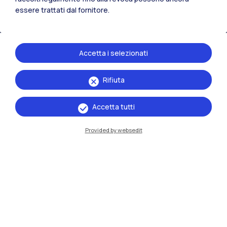
Residenze
Frontiere
Esa
essere trattati dal fornitore.
Accetta i selezionati
Rifiuta
Accetta tutti
Provided by websedit
IT
EN
Sedi
Milano Leonardo
Milano Bovisa