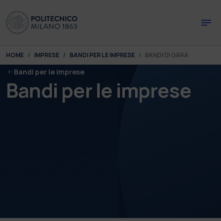
Skip to main content
Skip to page footer
You are here:
HOME
IMPRESE
BANDI PER LE IMPRESE
BANDI DI GARA
Bandi per le imprese
Bandi per le imprese