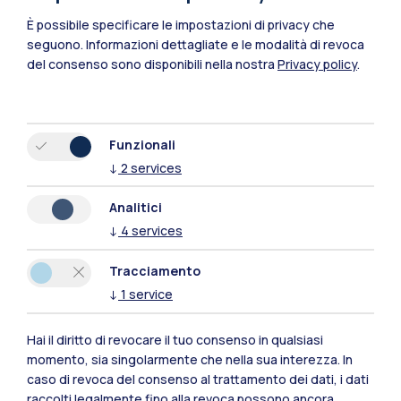
È possibile specificare le impostazioni di privacy che
seguono.
Informazioni dettagliate e le modalità di revoca
del consenso sono disponibili nella nostra
Privacy policy
.
Funzionali
↓
2
services
Analitici
↓
4
services
Tracciamento
↓
1
service
Polimi Community
Hai il diritto di revocare il tuo consenso in qualsiasi
Tutti i siti dell’ecosistema
momento, sia singolarmente che nella sua interezza. In
caso di revoca del consenso al trattamento dei dati, i dati
raccolti legalmente fino alla revoca possono ancora