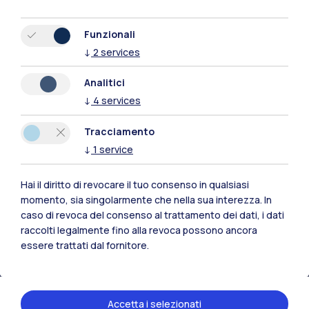
Funzionali
↓
2
services
Analitici
↓
4
services
Tracciamento
↓
1
service
Hai il diritto di revocare il tuo consenso in qualsiasi
Polimi Community
momento, sia singolarmente che nella sua interezza. In
caso di revoca del consenso al trattamento dei dati, i dati
Tutti i siti dell’ecosistema
raccolti legalmente fino alla revoca possono ancora
essere trattati dal fornitore.
Residenze
Frontiere
Esa
Accetta i selezionati