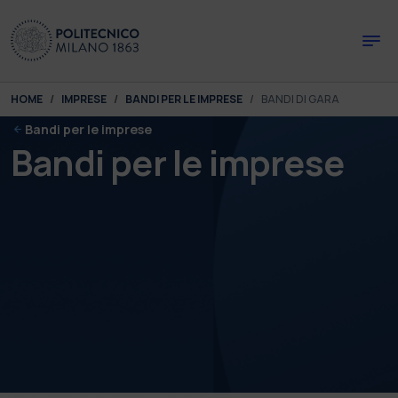
Skip to main content
Skip to page footer
You are here:
HOME
IMPRESE
BANDI PER LE IMPRESE
BANDI DI GARA
Bandi per le imprese
Bandi per le imprese