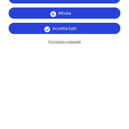
Rifiuta
Accetta tutti
Provided by websedit
IT
EN
Sedi
Milano Leonardo
Milano Bovisa
Cremona