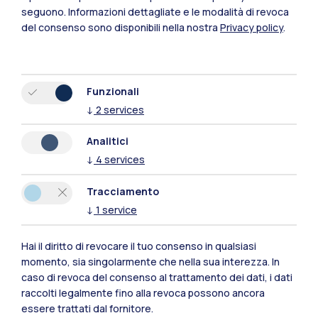
seguono.
Informazioni dettagliate e le modalità di revoca
del consenso sono disponibili nella nostra
Privacy policy
.
Funzionali
↓
2
services
Analitici
↓
4
services
Tracciamento
↓
1
service
Polimi Community
Hai il diritto di revocare il tuo consenso in qualsiasi
Tutti i siti dell’ecosistema
momento, sia singolarmente che nella sua interezza. In
caso di revoca del consenso al trattamento dei dati, i dati
raccolti legalmente fino alla revoca possono ancora
Residenze
Frontiere
Esa
essere trattati dal fornitore.