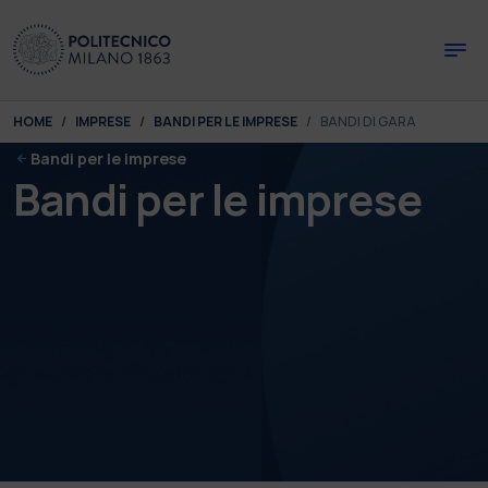
Skip to main content
Skip to page footer
You are here:
HOME
IMPRESE
BANDI PER LE IMPRESE
BANDI DI GARA
Bandi per le imprese
Bandi per le imprese