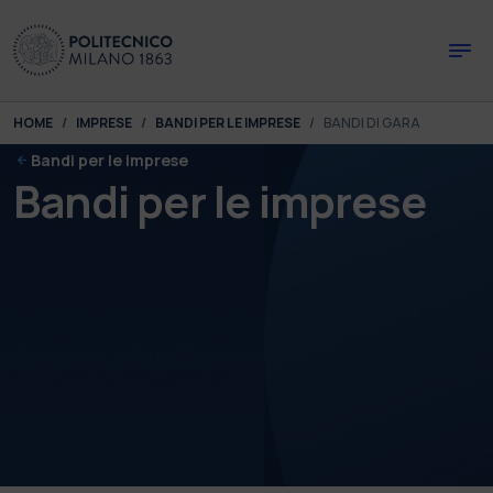
Skip to main content
Skip to page footer
You are here:
HOME
IMPRESE
BANDI PER LE IMPRESE
BANDI DI GARA
Bandi per le imprese
Bandi per le imprese