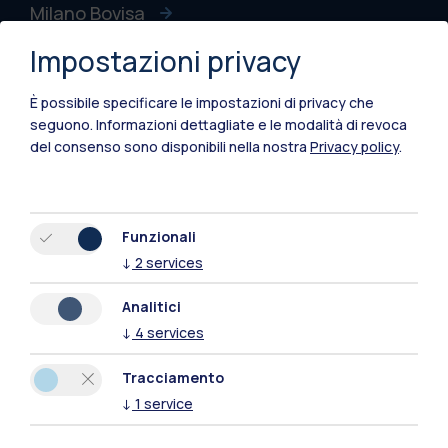
Milano Bovisa
Impostazioni privacy
Cremona
Lecco
È possibile specificare le impostazioni di privacy che
seguono.
Informazioni dettagliate e le modalità di revoca
Mantova
del consenso sono disponibili nella nostra
Privacy policy
.
Piacenza
Xi'an
Funzionali
↓
2
services
Naviga il sito
Analitici
↓
4
services
Risorse
Tracciamento
Contattaci
↓
1
service