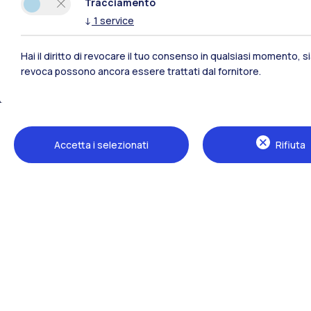
Tracciamento
↓
1
service
Hai il diritto di revocare il tuo consenso in qualsiasi momento, 
revoca possono ancora essere trattati dal fornitore.
Polimi Community
Accetta i selezionati
Rifiuta
Tutti i siti dell’ecosistema