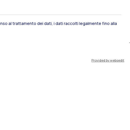
so al trattamento dei dati, i dati raccolti legalmente fino alla
ami di stato
Career Service
Provided by websedit
port
Pok
IT
EN