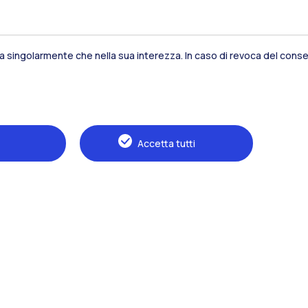
sia singolarmente che nella sua interezza. In caso di revoca del consen
Residenze
Frontiere
Es
Accetta tutti
Alumni
Webeep
S