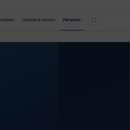
enibile
Campus e servizi
Persone