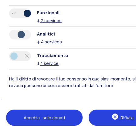
Funzionali
↓
2
services
Analitici
↓
4
services
Tracciamento
↓
1
service
Hai il diritto di revocare il tuo consenso in qualsiasi momento, 
revoca possono ancora essere trattati dal fornitore.
Polimi Community
Tutti i siti dell’ecosistema
Accetta i selezionati
Rifiuta