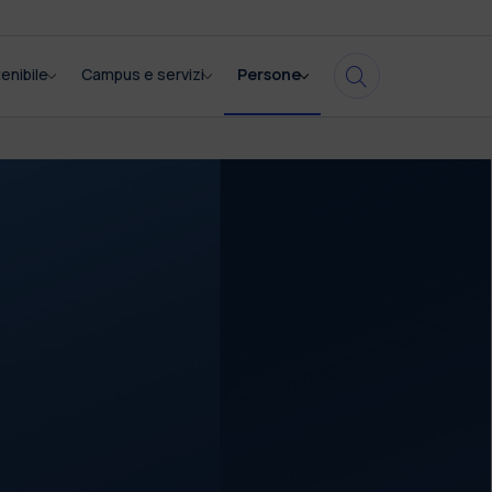
enibile
Campus e servizi
Persone