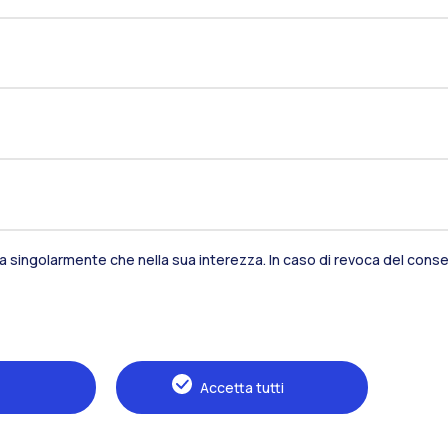
sia singolarmente che nella sua interezza. In caso di revoca del consen
Residenze
Frontiere
Es
Alumni
Webeep
S
Accetta tutti