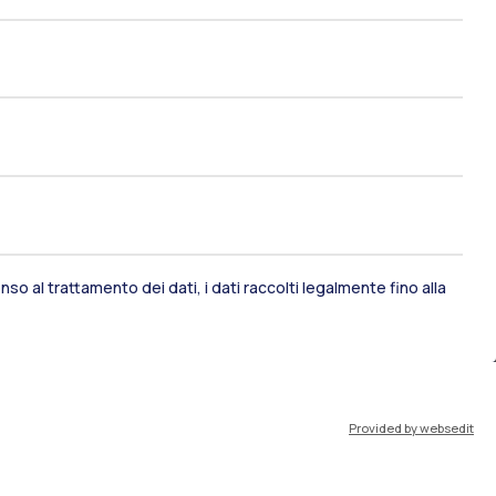
so al trattamento dei dati, i dati raccolti legalmente fino alla
ami di stato
Career Service
port
Pok
Provided by websedit