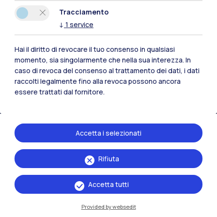
Polimi Community
Tracciamento
Tutti i siti dell’ecosistema
↓
1
service
Hai il diritto di revocare il tuo consenso in qualsiasi
Residenze
Frontiere
Esa
momento, sia singolarmente che nella sua interezza. In
caso di revoca del consenso al trattamento dei dati, i dati
raccolti legalmente fino alla revoca possono ancora
essere trattati dal fornitore.
Accetta i selezionati
Rifiuta
Accetta tutti
Provided by websedit
IT
EN