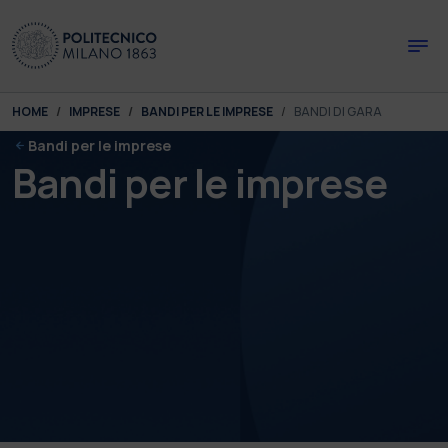
Skip to main content
Skip to page footer
You are here:
HOME
IMPRESE
BANDI PER LE IMPRESE
BANDI DI GARA
Bandi per le imprese
Bandi per le imprese