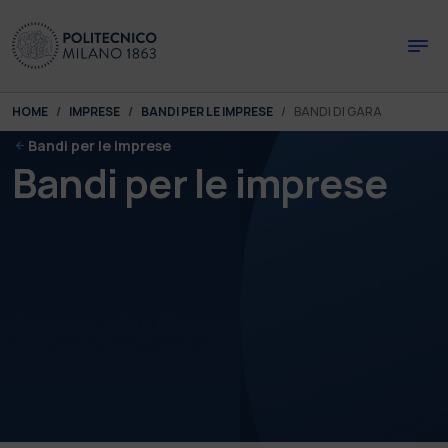
Skip to main content
Skip to page footer
You are here:
HOME
IMPRESE
BANDI PER LE IMPRESE
BANDI DI GARA
Bandi per le imprese
Bandi per le imprese