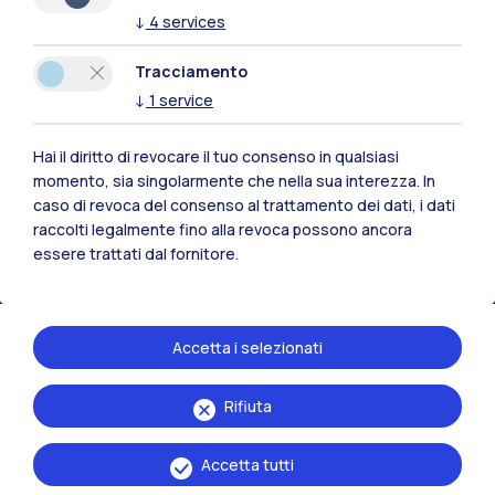
↓
4
services
Polimi Community
Tracciamento
Tutti i siti dell’ecosistema
↓
1
service
Hai il diritto di revocare il tuo consenso in qualsiasi
Residenze
Frontiere
Esa
momento, sia singolarmente che nella sua interezza. In
caso di revoca del consenso al trattamento dei dati, i dati
raccolti legalmente fino alla revoca possono ancora
essere trattati dal fornitore.
Accetta i selezionati
Rifiuta
Accetta tutti