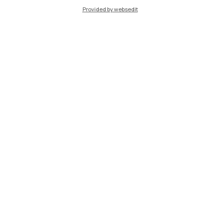
IT
EN
Provided by websedit
Sedi
Milano Leonardo
Milano Bovisa
Cremona
Lecco
Mantova
Piacenza
Xi'an
Naviga il sito