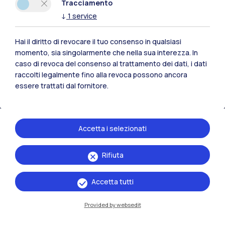
Polimi Community
Tracciamento
↓
1
service
Tutti i siti dell’ecosistema
Hai il diritto di revocare il tuo consenso in qualsiasi
momento, sia singolarmente che nella sua interezza. In
Residenze
Frontiere
Esa
caso di revoca del consenso al trattamento dei dati, i dati
raccolti legalmente fino alla revoca possono ancora
essere trattati dal fornitore.
Accetta i selezionati
Rifiuta
Accetta tutti
Provided by websedit
IT
EN