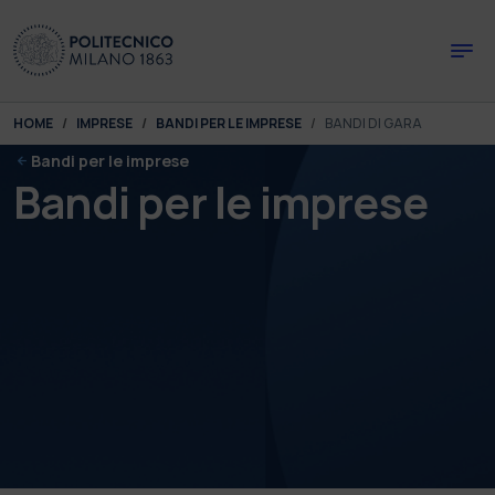
Skip to main content
Skip to page footer
You are here:
HOME
IMPRESE
BANDI PER LE IMPRESE
BANDI DI GARA
Bandi per le imprese
Bandi per le imprese