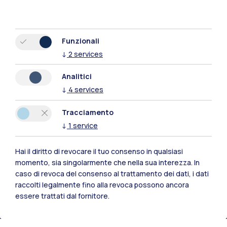
Funzionali
↓
2
services
Analitici
↓
4
services
Tracciamento
↓
1
service
Hai il diritto di revocare il tuo consenso in qualsiasi
Polimi Community
momento, sia singolarmente che nella sua interezza. In
Tutti i siti dell’ecosistema
caso di revoca del consenso al trattamento dei dati, i dati
raccolti legalmente fino alla revoca possono ancora
essere trattati dal fornitore.
Residenze
Frontiere
Esa