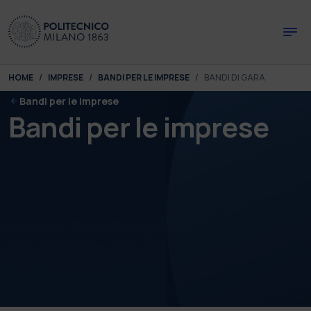
Skip to main content
Skip to page footer
You are here:
HOME
IMPRESE
BANDI PER LE IMPRESE
BANDI DI GARA
Bandi per le imprese
Bandi per le imprese