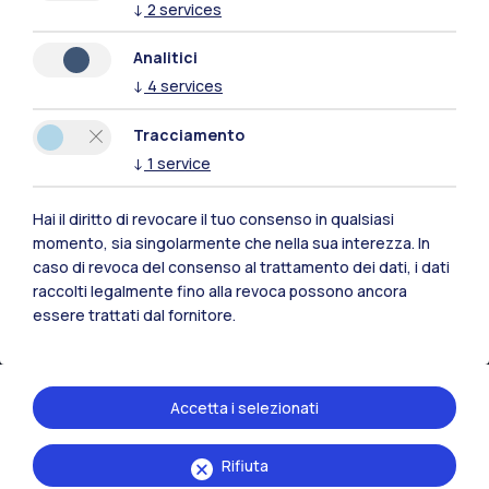
↓
2
services
Analitici
↓
4
services
Polimi Community
Tutti i siti dell’ecosistema
Tracciamento
↓
1
service
Residenze
Frontiere
Esa
Hai il diritto di revocare il tuo consenso in qualsiasi
momento, sia singolarmente che nella sua interezza. In
caso di revoca del consenso al trattamento dei dati, i dati
raccolti legalmente fino alla revoca possono ancora
essere trattati dal fornitore.
Accetta i selezionati
Rifiuta