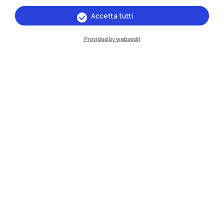
Accetta tutti
IT
EN
Provided by websedit
Sedi
Milano Leonardo
Milano Bovisa
Cremona
Lecco
Mantova
Piacenza
Xi'an
Naviga il sito