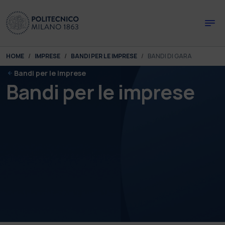
Skip to main content
Skip to page footer
You are here:
HOME
IMPRESE
BANDI PER LE IMPRESE
BANDI DI GARA
Bandi per le imprese
Bandi per le imprese