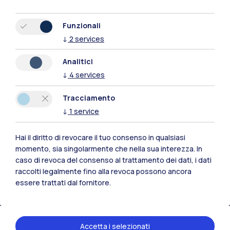
Funzionali
↓
2
services
Analitici
↓
4
services
Tracciamento
↓
1
service
Hai il diritto di revocare il tuo consenso in qualsiasi
Polimi Community
momento, sia singolarmente che nella sua interezza. In
caso di revoca del consenso al trattamento dei dati, i dati
Tutti i siti dell’ecosistema
raccolti legalmente fino alla revoca possono ancora
essere trattati dal fornitore.
Residenze
Frontiere
Esa
Accetta i selezionati