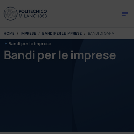
Skip to main content
Skip to page footer
You are here:
HOME
IMPRESE
BANDI PER LE IMPRESE
BANDI DI GARA
Bandi per le imprese
Bandi per le imprese