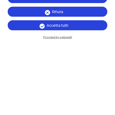
Rifiuta
Accetta tutti
Provided by websedit
IT
EN
Sedi
Milano Leonardo
Milano Bovisa
Cremona