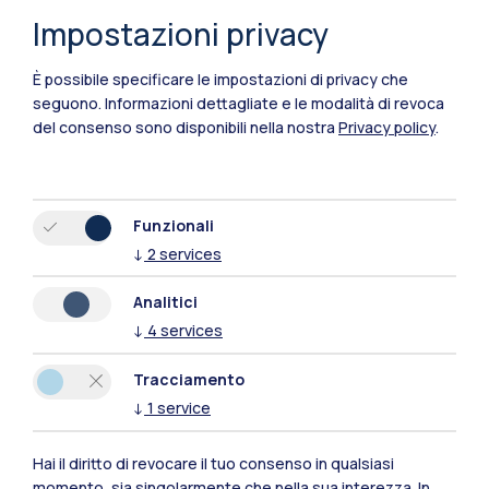
Impostazioni privacy
È possibile specificare le impostazioni di privacy che
seguono.
Informazioni dettagliate e le modalità di revoca
del consenso sono disponibili nella nostra
Privacy policy
.
Funzionali
↓
2
services
Analitici
↓
4
services
Tracciamento
↓
1
service
Polimi Community
Tutti i siti dell’ecosistema
Hai il diritto di revocare il tuo consenso in qualsiasi
momento, sia singolarmente che nella sua interezza. In