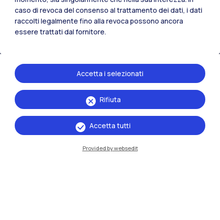
caso di revoca del consenso al trattamento dei dati, i dati
Residenze
Frontiere
Esa
raccolti legalmente fino alla revoca possono ancora
essere trattati dal fornitore.
Accetta i selezionati
Rifiuta
Accetta tutti
Provided by websedit
IT
EN
Sedi
Milano Leonardo