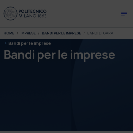
Skip to main content
Skip to page footer
You are here:
HOME
IMPRESE
BANDI PER LE IMPRESE
BANDI DI GARA
Bandi per le imprese
Bandi per le imprese