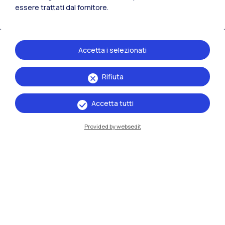
Residenze
Frontiere
Esa
essere trattati dal fornitore.
Accetta i selezionati
Rifiuta
Accetta tutti
Provided by websedit
IT
EN
Sedi
Milano Leonardo
Milano Bovisa