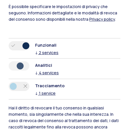
È possibile specificare le impostazioni di privacy che
seguono.
Informazioni dettagliate e le modalità di revoca
del consenso sono disponibili nella nostra
Privacy policy
.
Funzionali
↓
2
services
Analitici
↓
4
services
Tracciamento
↓
1
service
Polimi Community
Hai il diritto di revocare il tuo consenso in qualsiasi
Tutti i siti dell’ecosistema
momento, sia singolarmente che nella sua interezza. In
caso di revoca del consenso al trattamento dei dati, i dati
raccolti legalmente fino alla revoca possono ancora