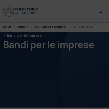
Skip to main content
Skip to page footer
You are here:
HOME
IMPRESE
BANDI PER LE IMPRESE
BANDI DI GARA
Bandi per le imprese
Bandi per le imprese