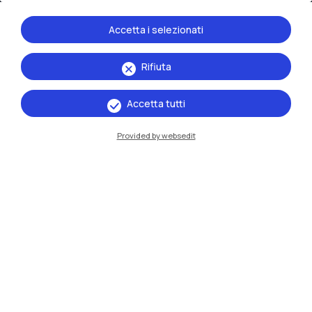
Sedi
Milano Leonardo
Accetta i selezionati
Milano Bovisa
Rifiuta
Cremona
Accetta tutti
Lecco
Provided by websedit
Mantova
Piacenza
Xi'an
Naviga il sito
Risorse