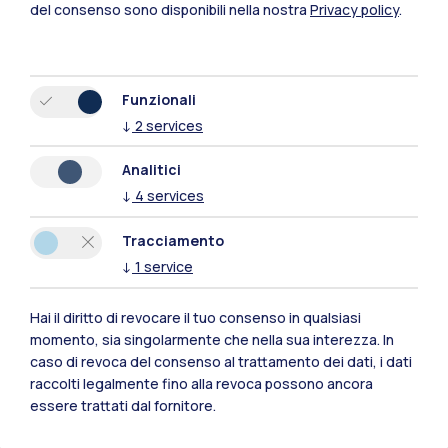
Polimi Community
del consenso sono disponibili nella nostra
Privacy policy
.
Tutti i siti dell’ecosistema
Funzionali
Residenze
Frontiere
Esa
↓
2
services
Analitici
↓
4
services
Tracciamento
↓
1
service
Hai il diritto di revocare il tuo consenso in qualsiasi
momento, sia singolarmente che nella sua interezza. In
caso di revoca del consenso al trattamento dei dati, i dati
raccolti legalmente fino alla revoca possono ancora
essere trattati dal fornitore.
IT
EN