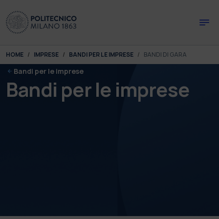
Skip to main content
Skip to page footer
You are here:
HOME
IMPRESE
BANDI PER LE IMPRESE
BANDI DI GARA
Bandi per le imprese
Bandi per le imprese