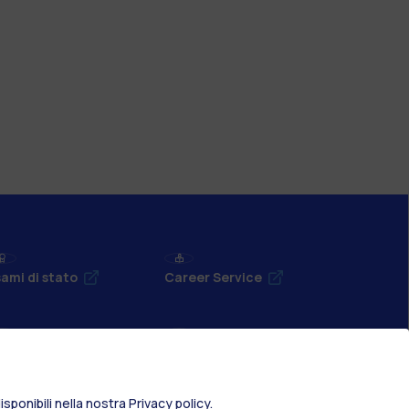
ami di stato
Career Service
port
Pok
sponibili nella nostra
Privacy policy
.