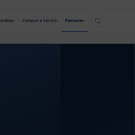
enibile
Campus e servizi
Persone