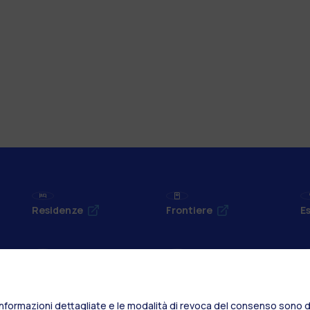
Residenze
Frontiere
Es
Alumni
Webeep
S
Informazioni dettagliate e le modalità di revoca del consenso sono di