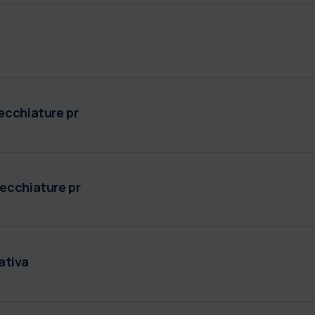
recchiature pr
recchiature pr
ativa