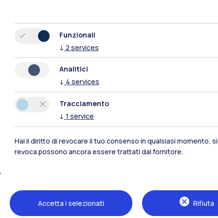
Funzionali
↓
2
services
Analitici
↓
4
services
Tracciamento
↓
1
service
Hai il diritto di revocare il tuo consenso in qualsiasi momento, 
revoca possono ancora essere trattati dal fornitore.
Polimi Community
Tutti i siti dell’ecosistema
Accetta i selezionati
Rifiuta