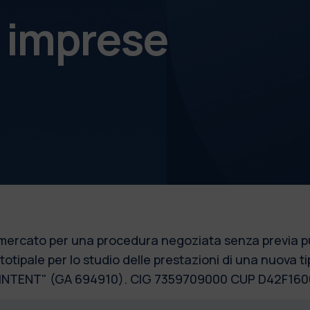
e imprese
l mercato per una procedura negoziata senza previa p
otipale per lo studio delle prestazioni di una nuova ti
RC "INTENT" (GA 694910). CIG 7359709000 CUP D42F1