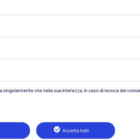
sia singolarmente che nella sua interezza. In caso di revoca del consen
Residenze
Frontiere
Es
Alumni
Webeep
S
Accetta tutti