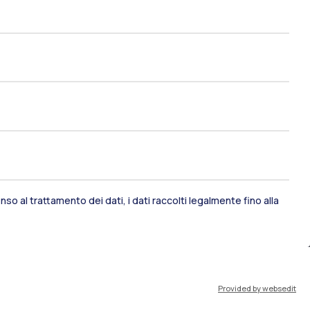
so al trattamento dei dati, i dati raccolti legalmente fino alla
ami di stato
Career Service
port
Pok
Provided by websedit