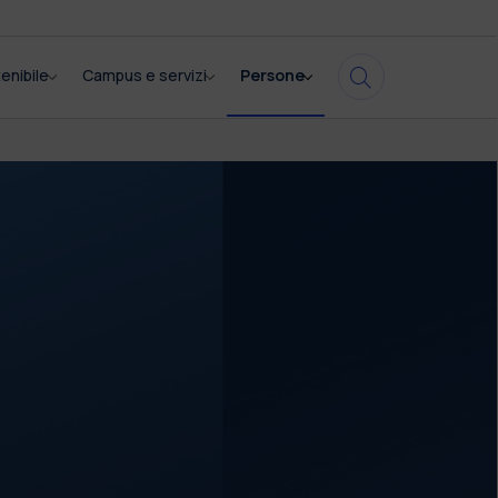
enibile
Campus e servizi
Persone