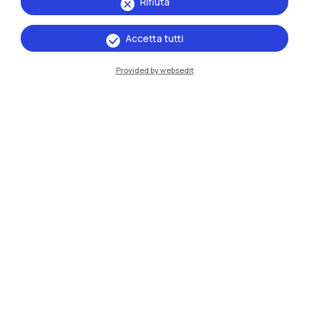
Rifiuta
Accetta tutti
IT
EN
Sedi
Provided by websedit
Milano Leonardo
Milano Bovisa
Cremona
Lecco
Mantova
Piacenza
Xi'an