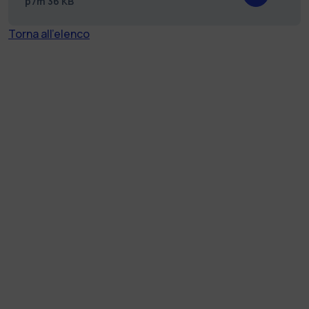
p7m
36 KB
Torna all'elenco