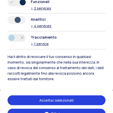
Funzionali
↓
2
services
Analitici
Polimi Community
↓
4
services
Tutti i siti dell’ecosistema
Tracciamento
↓
1
service
Residenze
Frontiere
Esa
Hai il diritto di revocare il tuo consenso in qualsiasi
momento, sia singolarmente che nella sua interezza. In
caso di revoca del consenso al trattamento dei dati, i dati
raccolti legalmente fino alla revoca possono ancora
essere trattati dal fornitore.
Accetta i selezionati