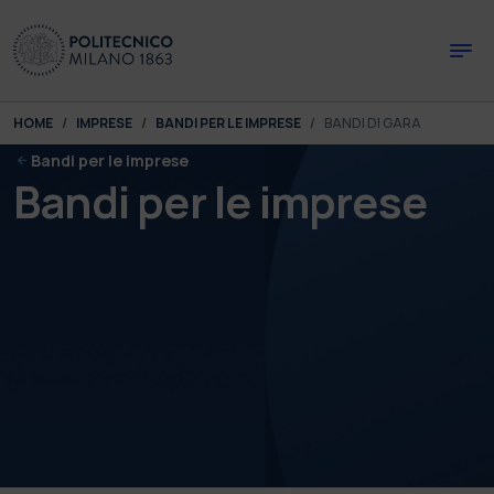
Skip to main content
Skip to page footer
You are here:
HOME
IMPRESE
BANDI PER LE IMPRESE
BANDI DI GARA
Bandi per le imprese
Bandi per le imprese