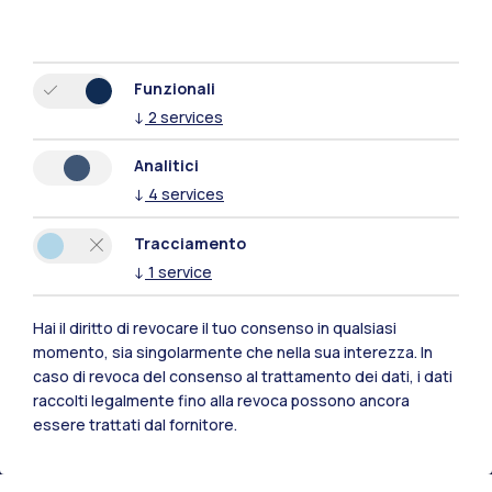
Funzionali
↓
2
services
Analitici
↓
4
services
Tracciamento
↓
1
service
Hai il diritto di revocare il tuo consenso in qualsiasi
Polimi Community
momento, sia singolarmente che nella sua interezza. In
Tutti i siti dell’ecosistema
caso di revoca del consenso al trattamento dei dati, i dati
raccolti legalmente fino alla revoca possono ancora
essere trattati dal fornitore.
Residenze
Frontiere
Esa