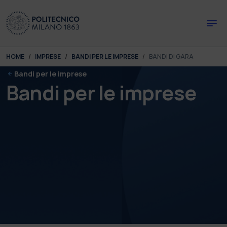
Skip to main content
Skip to page footer
You are here:
HOME
IMPRESE
BANDI PER LE IMPRESE
BANDI DI GARA
Bandi per le imprese
Bandi per le imprese