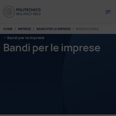
Skip to main content
Skip to page footer
You are here:
HOME
IMPRESE
BANDI PER LE IMPRESE
BANDI DI GARA
Bandi per le imprese
Bandi per le imprese