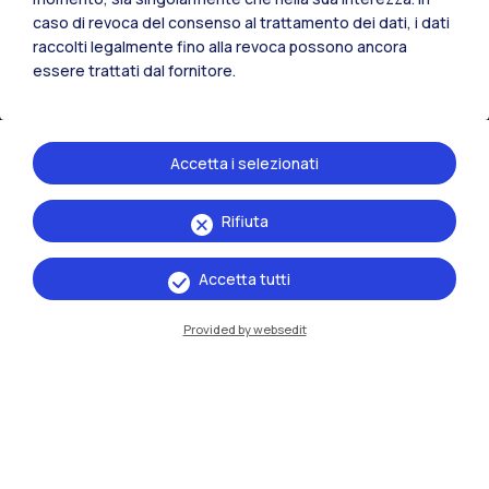
caso di revoca del consenso al trattamento dei dati, i dati
Residenze
Frontiere
Esa
raccolti legalmente fino alla revoca possono ancora
essere trattati dal fornitore.
Accetta i selezionati
Rifiuta
Accetta tutti
Provided by websedit
IT
EN
Sedi
Milano Leonardo