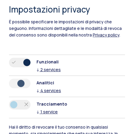
Impostazioni privacy
È possibile specificare le impostazioni di privacy che
seguono.
Informazioni dettagliate e le modalità di revoca
del consenso sono disponibili nella nostra
Privacy policy
.
Funzionali
↓
2
services
Analitici
↓
4
services
Tracciamento
↓
1
service
Polimi Community
Tutti i siti dell’ecosistema
Hai il diritto di revocare il tuo consenso in qualsiasi
momento, sia singolarmente che nella sua interezza. In