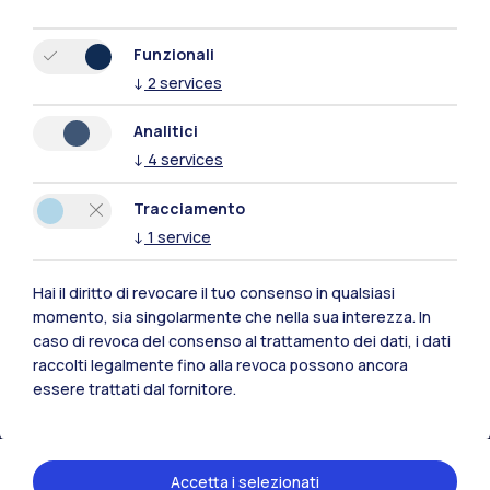
Funzionali
↓
2
services
Analitici
↓
4
services
Tracciamento
↓
1
service
Hai il diritto di revocare il tuo consenso in qualsiasi
Polimi Community
momento, sia singolarmente che nella sua interezza. In
caso di revoca del consenso al trattamento dei dati, i dati
Tutti i siti dell’ecosistema
raccolti legalmente fino alla revoca possono ancora
essere trattati dal fornitore.
Residenze
Frontiere
Esa
Accetta i selezionati