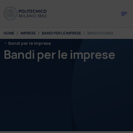
Skip to main content
Skip to page footer
You are here:
HOME
IMPRESE
BANDI PER LE IMPRESE
BANDI DI GARA
Bandi per le imprese
Bandi per le imprese