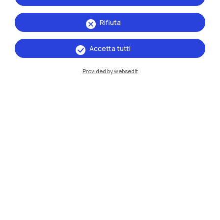
Rifiuta
Accetta tutti
Provided by websedit
IT
EN
Sedi
Milano Leonardo
Milano Bovisa
Cremona