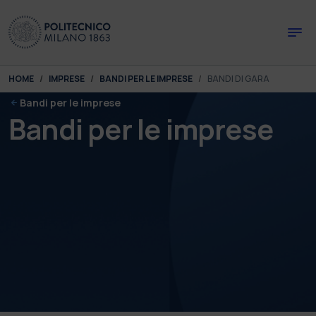
Skip to main content
Skip to page footer
You are here:
HOME
IMPRESE
BANDI PER LE IMPRESE
BANDI DI GARA
Bandi per le imprese
Bandi per le imprese