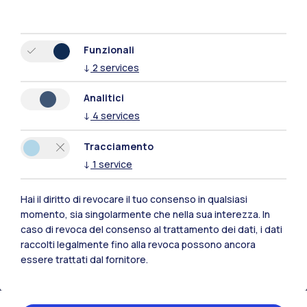
Funzionali
↓
2
services
Analitici
↓
4
services
Tracciamento
↓
1
service
Hai il diritto di revocare il tuo consenso in qualsiasi
Polimi Community
momento, sia singolarmente che nella sua interezza. In
Tutti i siti dell’ecosistema
caso di revoca del consenso al trattamento dei dati, i dati
raccolti legalmente fino alla revoca possono ancora
essere trattati dal fornitore.
Residenze
Frontiere
Esa