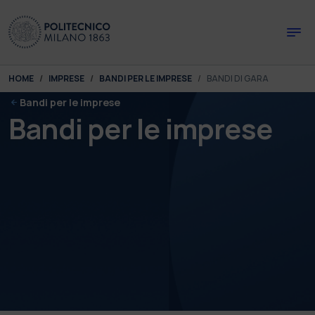
Skip to main content
Skip to page footer
You are here:
HOME
IMPRESE
BANDI PER LE IMPRESE
BANDI DI GARA
Bandi per le imprese
Bandi per le imprese