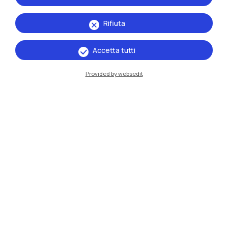
Rifiuta
Accetta tutti
Provided by websedit
IT
EN
Sedi
Milano Leonardo
Milano Bovisa
Cremona