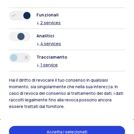
Funzionali
↓
2
services
Analitici
↓
4
services
Tracciamento
↓
1
service
Hai il diritto di revocare il tuo consenso in qualsiasi
Polimi Community
momento, sia singolarmente che nella sua interezza. In
caso di revoca del consenso al trattamento dei dati, i dati
Tutti i siti dell’ecosistema
raccolti legalmente fino alla revoca possono ancora
essere trattati dal fornitore.
Residenze
Frontiere
Esa
Accetta i selezionati