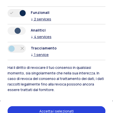
Funzionali
↓
2
services
Analitici
↓
4
services
Tracciamento
↓
1
service
Hai il diritto di revocare il tuo consenso in qualsiasi
Polimi Community
momento, sia singolarmente che nella sua interezza. In
caso di revoca del consenso al trattamento dei dati, i dati
Tutti i siti dell’ecosistema
raccolti legalmente fino alla revoca possono ancora
essere trattati dal fornitore.
Residenze
Frontiere
Esa
Accetta i selezionati