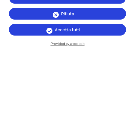
Rifiuta
Accetta tutti
Provided by websedit
IT
EN
Sedi
Milano Leonardo
Milano Bovisa
Cremona