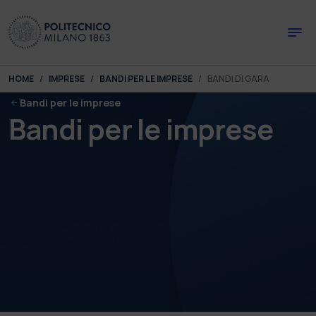
Skip to main content
Skip to page footer
You are here:
HOME
IMPRESE
BANDI PER LE IMPRESE
BANDI DI GARA
Bandi per le imprese
Bandi per le imprese