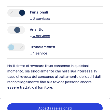
Funzionali
↓
2
services
Analitici
↓
4
services
Tracciamento
↓
1
service
Hai il diritto di revocare il tuo consenso in qualsiasi
Polimi Community
momento, sia singolarmente che nella sua interezza. In
caso di revoca del consenso al trattamento dei dati, i dati
Tutti i siti dell’ecosistema
raccolti legalmente fino alla revoca possono ancora
essere trattati dal fornitore.
Residenze
Frontiere
Esa
Accetta i selezionati