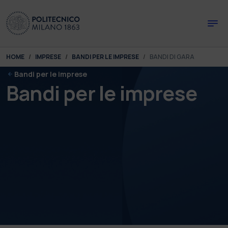
Skip to main content
Skip to page footer
You are here:
HOME
IMPRESE
BANDI PER LE IMPRESE
BANDI DI GARA
Bandi per le imprese
Bandi per le imprese