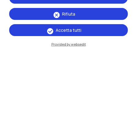
Rifiuta
Accetta tutti
Provided by websedit
IT
EN
Sedi
Milano Leonardo
Milano Bovisa
Cremona