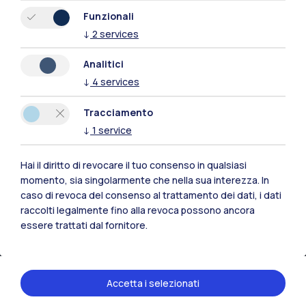
Funzionali
↓
2
services
Residenze
Frontiere
Esa
Analitici
↓
4
services
Tracciamento
↓
1
service
Hai il diritto di revocare il tuo consenso in qualsiasi
momento, sia singolarmente che nella sua interezza. In
caso di revoca del consenso al trattamento dei dati, i dati
raccolti legalmente fino alla revoca possono ancora
essere trattati dal fornitore.
IT
EN
Sedi
Accetta i selezionati
Milano Leonardo