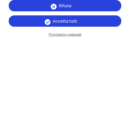
Rifiuta
Milano Bovisa
Accetta tutti
Cremona
Lecco
Provided by websedit
Mantova
Piacenza
Xi'an
Naviga il sito
Risorse
Contattaci