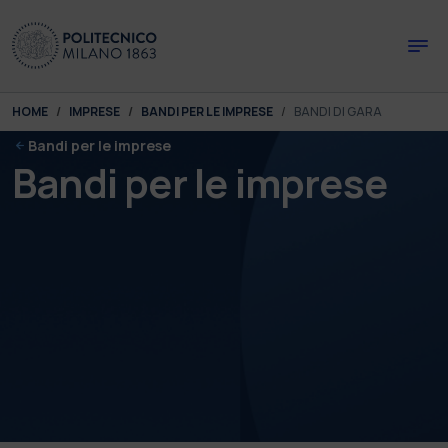
Skip to main content
Skip to page footer
You are here:
HOME
IMPRESE
BANDI PER LE IMPRESE
BANDI DI GARA
Bandi per le imprese
Bandi per le imprese