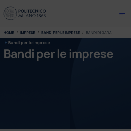
Skip to main content
Skip to page footer
You are here:
HOME
IMPRESE
BANDI PER LE IMPRESE
BANDI DI GARA
Bandi per le imprese
Bandi per le imprese