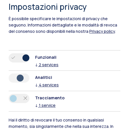
Impostazioni privacy
Polimi Community
È possibile specificare le impostazioni di privacy che
seguono.
Informazioni dettagliate e le modalità di revoca
Tutti i siti dell’ecosistema
del consenso sono disponibili nella nostra
Privacy policy
.
Residenze
Frontiere
Esa
Funzionali
↓
2
services
Analitici
↓
4
services
Tracciamento
↓
1
service
Hai il diritto di revocare il tuo consenso in qualsiasi
momento, sia singolarmente che nella sua interezza. In