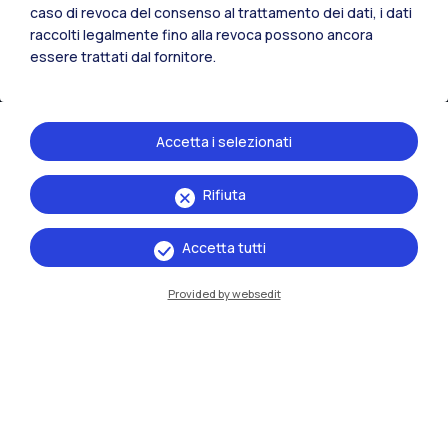
caso di revoca del consenso al trattamento dei dati, i dati
IT
EN
raccolti legalmente fino alla revoca possono ancora
essere trattati dal fornitore.
Sedi
Milano Leonardo
Accetta i selezionati
Milano Bovisa
Cremona
Rifiuta
Lecco
Accetta tutti
Mantova
Provided by websedit
Piacenza
Xi'an
Naviga il sito