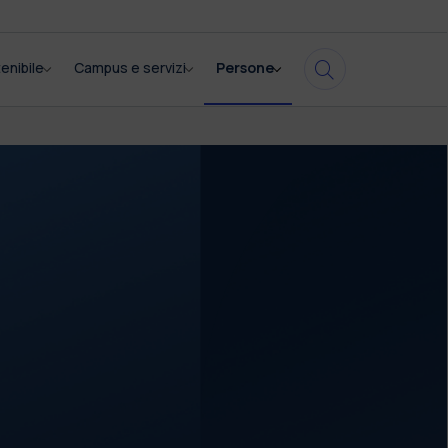
enibile
Campus e servizi
Persone