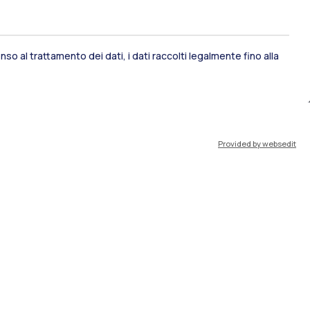
so al trattamento dei dati, i dati raccolti legalmente fino alla
ami di stato
Career Service
Provided by websedit
port
Pok
IT
EN