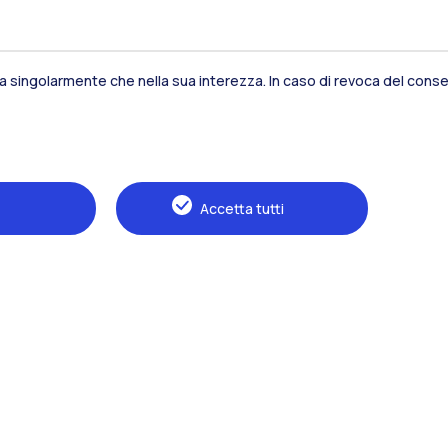
sia singolarmente che nella sua interezza. In caso di revoca del consen
Residenze
Frontiere
Es
Accetta tutti
Alumni
Webeep
S