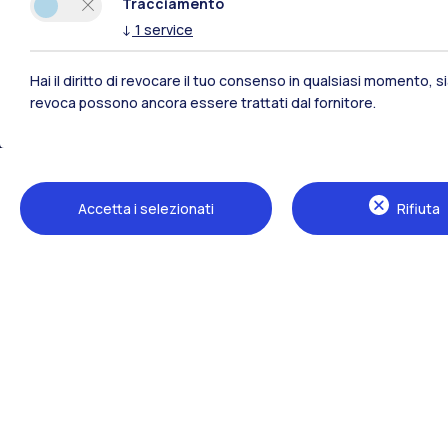
Tracciamento
↓
1
service
Hai il diritto di revocare il tuo consenso in qualsiasi momento, 
revoca possono ancora essere trattati dal fornitore.
Polimi Community
Accetta i selezionati
Rifiuta
Tutti i siti dell’ecosistema