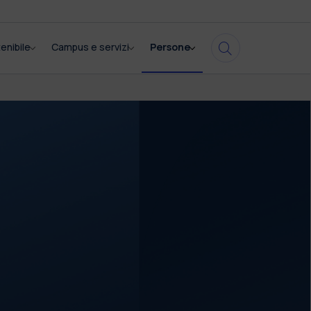
enibile
Campus e servizi
Persone