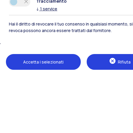
Tracciamento
↓
1
service
Hai il diritto di revocare il tuo consenso in qualsiasi momento, 
revoca possono ancora essere trattati dal fornitore.
Polimi Community
Accetta i selezionati
Rifiuta
Tutti i siti dell’ecosistema