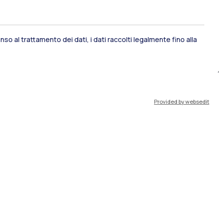
so al trattamento dei dati, i dati raccolti legalmente fino alla
ami di stato
Career Service
Provided by websedit
port
Pok
IT
EN