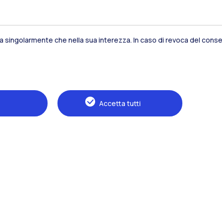
sia singolarmente che nella sua interezza. In caso di revoca del consen
Residenze
Frontiere
Es
Accetta tutti
Alumni
Webeep
S