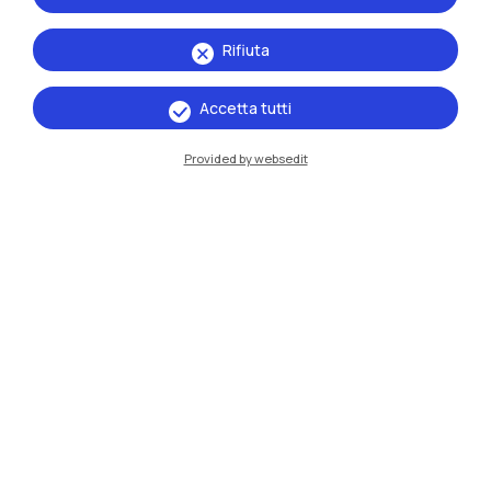
Rifiuta
Accetta tutti
Provided by websedit
IT
EN
Sedi
Milano Leonardo
Milano Bovisa
Cremona