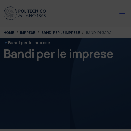
Skip to main content
Skip to page footer
You are here:
HOME
IMPRESE
BANDI PER LE IMPRESE
BANDI DI GARA
Bandi per le imprese
Bandi per le imprese