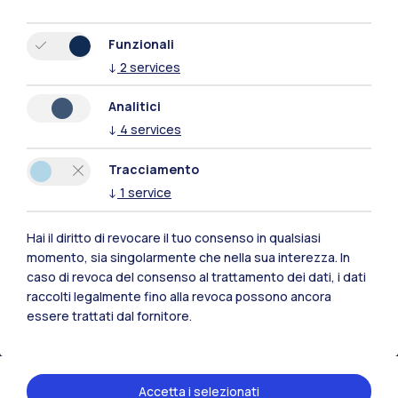
Funzionali
↓
2
services
Analitici
↓
4
services
Tracciamento
↓
1
service
Hai il diritto di revocare il tuo consenso in qualsiasi
Polimi Community
momento, sia singolarmente che nella sua interezza. In
caso di revoca del consenso al trattamento dei dati, i dati
Tutti i siti dell’ecosistema
raccolti legalmente fino alla revoca possono ancora
essere trattati dal fornitore.
Residenze
Frontiere
Esa
Accetta i selezionati