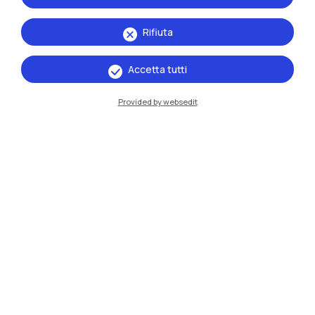
Rifiuta
Accetta tutti
Provided by websedit
IT
EN
Sedi
Milano Leonardo
Milano Bovisa
Cremona