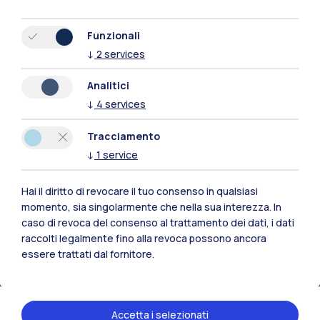
Funzionali
↓
2
services
Analitici
↓
4
services
Tracciamento
↓
1
service
Hai il diritto di revocare il tuo consenso in qualsiasi
Polimi Community
momento, sia singolarmente che nella sua interezza. In
caso di revoca del consenso al trattamento dei dati, i dati
Tutti i siti dell’ecosistema
raccolti legalmente fino alla revoca possono ancora
essere trattati dal fornitore.
Residenze
Frontiere
Esa
Accetta i selezionati