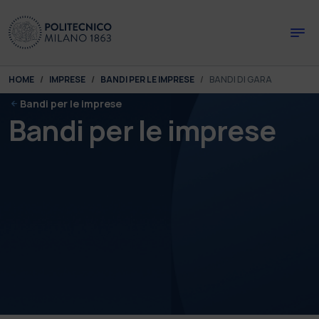
Skip to main content
Skip to page footer
You are here:
HOME
IMPRESE
BANDI PER LE IMPRESE
BANDI DI GARA
Bandi per le imprese
Bandi per le imprese