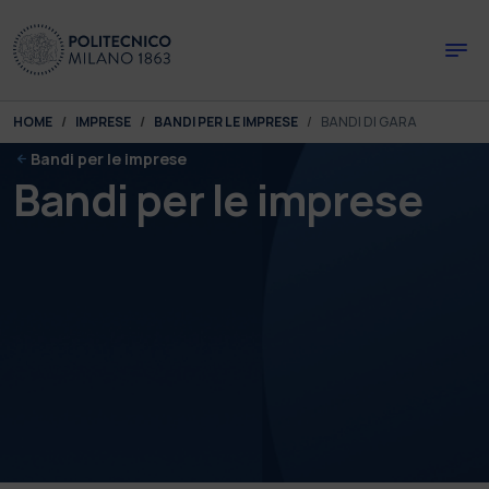
Skip to main content
Skip to page footer
You are here:
HOME
IMPRESE
BANDI PER LE IMPRESE
BANDI DI GARA
Bandi per le imprese
Bandi per le imprese