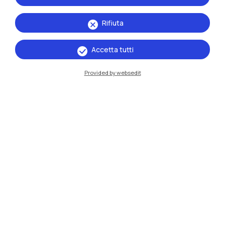
Rifiuta
Accetta tutti
Provided by websedit
IT
EN
Sedi
Milano Leonardo
Milano Bovisa
Cremona