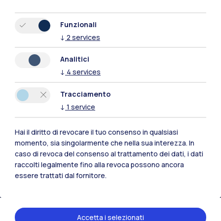
Funzionali
↓
2
services
Analitici
↓
4
services
Tracciamento
↓
1
service
Hai il diritto di revocare il tuo consenso in qualsiasi
Polimi Community
momento, sia singolarmente che nella sua interezza. In
caso di revoca del consenso al trattamento dei dati, i dati
Tutti i siti dell’ecosistema
raccolti legalmente fino alla revoca possono ancora
essere trattati dal fornitore.
Residenze
Frontiere
Esa
Accetta i selezionati