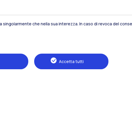
sia singolarmente che nella sua interezza. In caso di revoca del consen
Residenze
Frontiere
Es
Accetta tutti
Alumni
Webeep
S