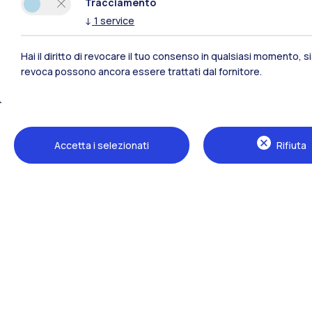
Tracciamento
↓
1
service
Hai il diritto di revocare il tuo consenso in qualsiasi momento, 
revoca possono ancora essere trattati dal fornitore.
Polimi Community
Accetta i selezionati
Rifiuta
Tutti i siti dell’ecosistema