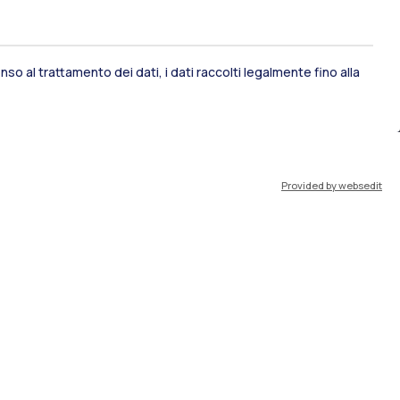
so al trattamento dei dati, i dati raccolti legalmente fino alla
ami di stato
Career Service
Provided by websedit
port
Pok
IT
EN