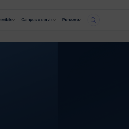
enibile
Campus e servizi
Persone