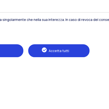
sia singolarmente che nella sua interezza. In caso di revoca del consen
Residenze
Frontiere
Es
Accetta tutti
Alumni
Webeep
S