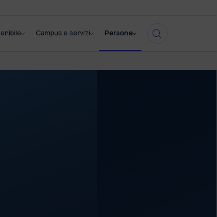
enibile
Campus e servizi
Persone