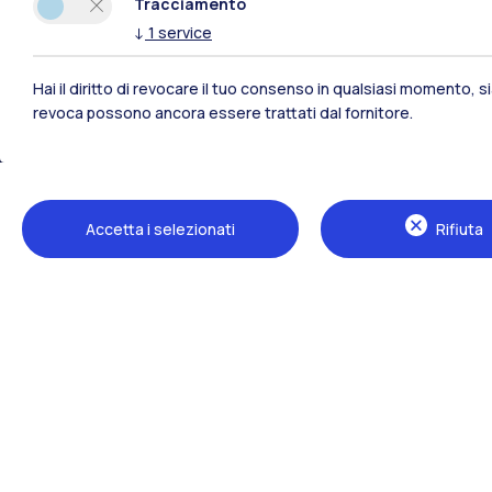
Tracciamento
↓
1
service
Hai il diritto di revocare il tuo consenso in qualsiasi momento, 
revoca possono ancora essere trattati dal fornitore.
Polimi Community
Accetta i selezionati
Rifiuta
Tutti i siti dell’ecosistema