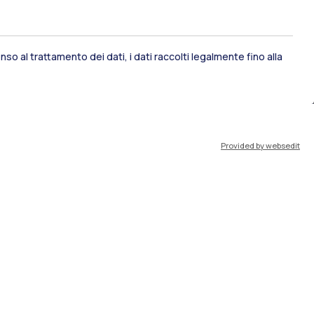
so al trattamento dei dati, i dati raccolti legalmente fino alla
ami di stato
Career Service
Provided by websedit
port
Pok
IT
EN