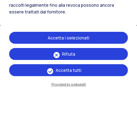
raccolti legalmente fino alla revoca possono ancora
Residenze
Frontiere
Esa
essere trattati dal fornitore.
Accetta i selezionati
Rifiuta
Accetta tutti
Provided by websedit
IT
EN
Sedi
Milano Leonardo