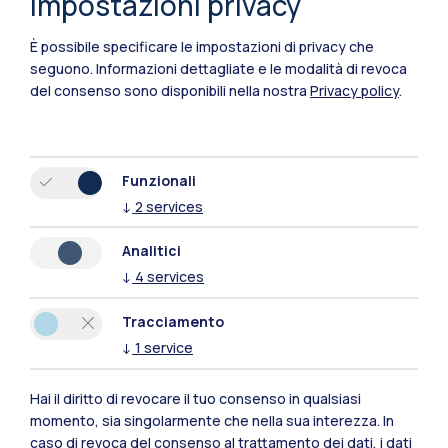
Impostazioni privacy
È possibile specificare le impostazioni di privacy che
seguono.
Informazioni dettagliate e le modalità di revoca
del consenso sono disponibili nella nostra
Privacy policy
.
Funzionali
↓
2
services
Analitici
↓
4
services
Tracciamento
↓
1
service
Polimi Community
Tutti i siti dell’ecosistema
Hai il diritto di revocare il tuo consenso in qualsiasi
momento, sia singolarmente che nella sua interezza. In
caso di revoca del consenso al trattamento dei dati, i dati