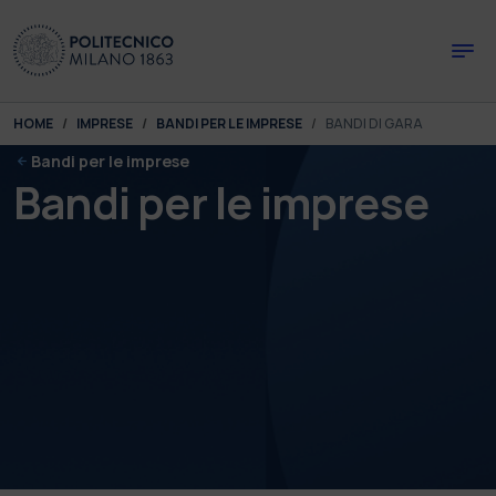
Skip to main content
Skip to page footer
You are here:
HOME
IMPRESE
BANDI PER LE IMPRESE
BANDI DI GARA
Bandi per le imprese
Bandi per le imprese