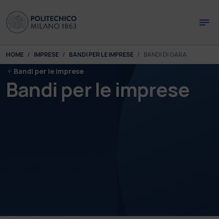
Skip to main content
Skip to page footer
You are here:
HOME
IMPRESE
BANDI PER LE IMPRESE
BANDI DI GARA
Bandi per le imprese
Bandi per le imprese