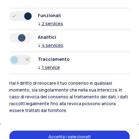
Funzionali
↓
2
services
Analitici
↓
4
services
Tracciamento
↓
1
service
Hai il diritto di revocare il tuo consenso in qualsiasi
Polimi Community
momento, sia singolarmente che nella sua interezza. In
caso di revoca del consenso al trattamento dei dati, i dati
Tutti i siti dell’ecosistema
raccolti legalmente fino alla revoca possono ancora
essere trattati dal fornitore.
Residenze
Frontiere
Esa
Accetta i selezionati