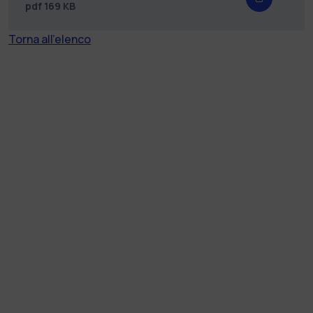
pdf
169 KB
Torna all'elenco