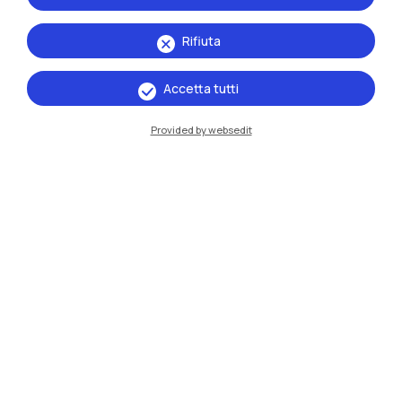
Rifiuta
Accetta tutti
Provided by websedit
IT
EN
Sedi
Milano Leonardo
Milano Bovisa
Cremona