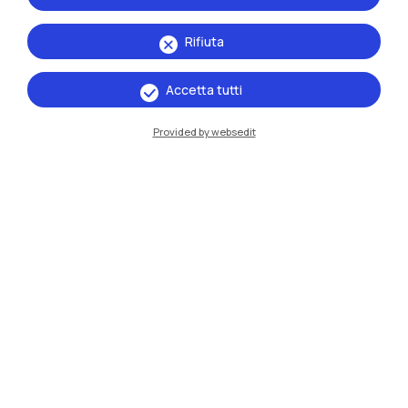
Rifiuta
Accetta tutti
Provided by websedit
IT
EN
Sedi
Milano Leonardo
Milano Bovisa
Cremona