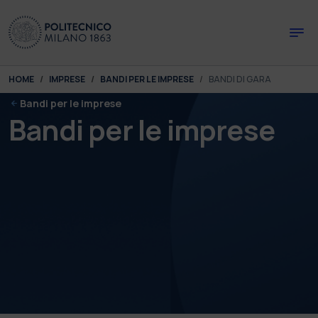
Skip to main content
Skip to page footer
You are here:
HOME
IMPRESE
BANDI PER LE IMPRESE
BANDI DI GARA
Bandi per le imprese
Bandi per le imprese