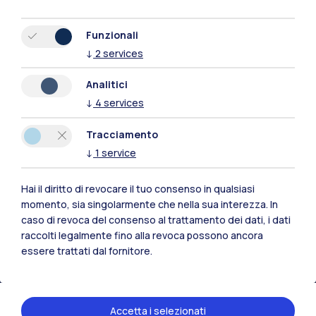
Funzionali
↓
2
services
Analitici
↓
4
services
Tracciamento
↓
1
service
Hai il diritto di revocare il tuo consenso in qualsiasi
Polimi Community
momento, sia singolarmente che nella sua interezza. In
caso di revoca del consenso al trattamento dei dati, i dati
Tutti i siti dell’ecosistema
raccolti legalmente fino alla revoca possono ancora
essere trattati dal fornitore.
Residenze
Frontiere
Esa
Accetta i selezionati