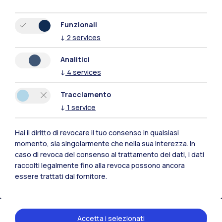
Funzionali
↓
2
services
Analitici
↓
4
services
Tracciamento
↓
1
service
Hai il diritto di revocare il tuo consenso in qualsiasi
Polimi Community
momento, sia singolarmente che nella sua interezza. In
caso di revoca del consenso al trattamento dei dati, i dati
Tutti i siti dell’ecosistema
raccolti legalmente fino alla revoca possono ancora
essere trattati dal fornitore.
Residenze
Frontiere
Esa
Accetta i selezionati