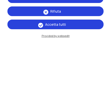
Rifiuta
Accetta tutti
Provided by websedit
IT
EN
Sedi
Milano Leonardo
Milano Bovisa
Cremona