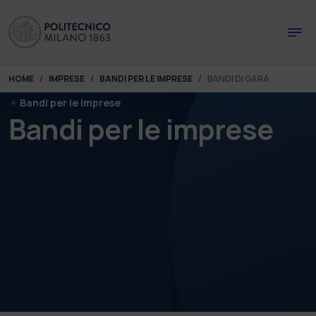
Skip to main content
Skip to page footer
You are here:
HOME
IMPRESE
BANDI PER LE IMPRESE
BANDI DI GARA
Bandi per le imprese
Bandi per le imprese