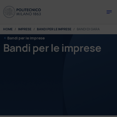
Skip to main content
Skip to page footer
You are here:
HOME
IMPRESE
BANDI PER LE IMPRESE
BANDI DI GARA
Bandi per le imprese
Bandi per le imprese