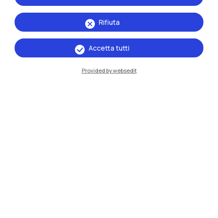
Rifiuta
Accetta tutti
Provided by websedit
IT
EN
Sedi
Milano Leonardo
Milano Bovisa
Cremona