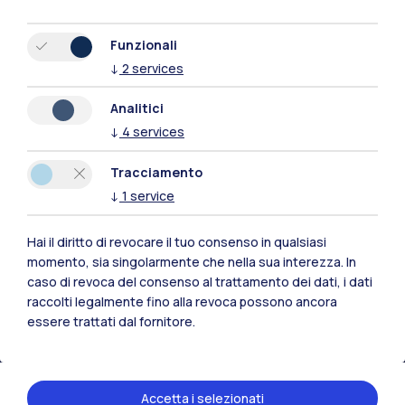
Funzionali
↓
2
services
Analitici
↓
4
services
Tracciamento
↓
1
service
Hai il diritto di revocare il tuo consenso in qualsiasi
Polimi Community
momento, sia singolarmente che nella sua interezza. In
caso di revoca del consenso al trattamento dei dati, i dati
Tutti i siti dell’ecosistema
raccolti legalmente fino alla revoca possono ancora
essere trattati dal fornitore.
Residenze
Frontiere
Esa
Accetta i selezionati