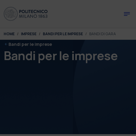
Skip to main content
Skip to page footer
You are here:
HOME
IMPRESE
BANDI PER LE IMPRESE
BANDI DI GARA
Bandi per le imprese
Bandi per le imprese