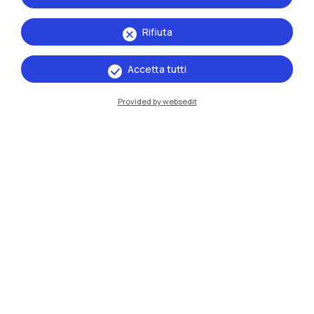
Rifiuta
Accetta tutti
Provided by websedit
IT
EN
Sedi
Milano Leonardo
Milano Bovisa
Cremona