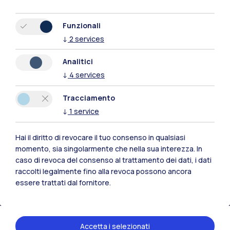
Funzionali
↓
2
services
Analitici
↓
4
services
Tracciamento
↓
1
service
Hai il diritto di revocare il tuo consenso in qualsiasi
Polimi Community
momento, sia singolarmente che nella sua interezza. In
caso di revoca del consenso al trattamento dei dati, i dati
Tutti i siti dell’ecosistema
raccolti legalmente fino alla revoca possono ancora
essere trattati dal fornitore.
Residenze
Frontiere
Esa
Accetta i selezionati