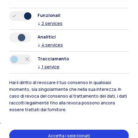
Funzionali
↓
2
services
Analitici
↓
4
services
Tracciamento
↓
1
service
Hai il diritto di revocare il tuo consenso in qualsiasi
Polimi Community
momento, sia singolarmente che nella sua interezza. In
caso di revoca del consenso al trattamento dei dati, i dati
Tutti i siti dell’ecosistema
raccolti legalmente fino alla revoca possono ancora
essere trattati dal fornitore.
Residenze
Frontiere
Esa
Accetta i selezionati