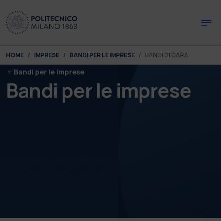
Skip to main content
Skip to page footer
You are here:
HOME
IMPRESE
BANDI PER LE IMPRESE
BANDI DI GARA
Bandi per le imprese
Bandi per le imprese