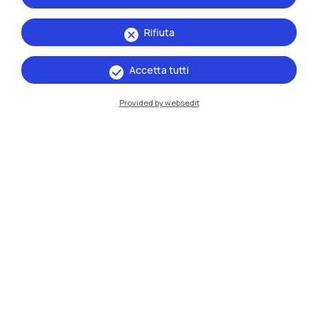
Rifiuta
Accetta tutti
Provided by websedit
IT
EN
Sedi
Milano Leonardo
Milano Bovisa
Cremona