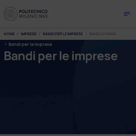
Skip to main content
Skip to page footer
You are here:
HOME
IMPRESE
BANDI PER LE IMPRESE
BANDI DI GARA
Bandi per le imprese
Bandi per le imprese