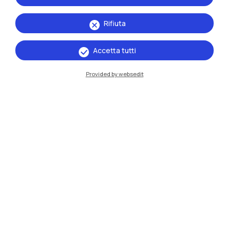
Rifiuta
Accetta tutti
Provided by websedit
IT
EN
Sedi
Milano Leonardo
Milano Bovisa
Cremona