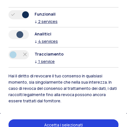
Funzionali
↓
2
services
Analitici
↓
4
services
Tracciamento
↓
1
service
Hai il diritto di revocare il tuo consenso in qualsiasi
Polimi Community
momento, sia singolarmente che nella sua interezza. In
caso di revoca del consenso al trattamento dei dati, i dati
Tutti i siti dell’ecosistema
raccolti legalmente fino alla revoca possono ancora
essere trattati dal fornitore.
Residenze
Frontiere
Esa
Accetta i selezionati