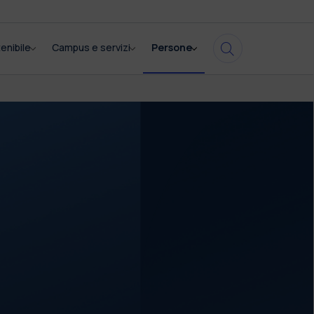
enibile
Campus e servizi
Persone