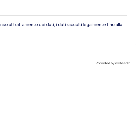
so al trattamento dei dati, i dati raccolti legalmente fino alla
ami di stato
Career Service
Provided by websedit
port
Pok
IT
EN