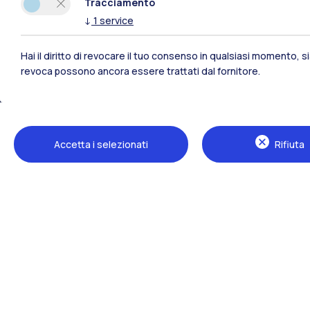
Tracciamento
↓
1
service
Hai il diritto di revocare il tuo consenso in qualsiasi momento, 
revoca possono ancora essere trattati dal fornitore.
Polimi Community
Accetta i selezionati
Rifiuta
Tutti i siti dell’ecosistema