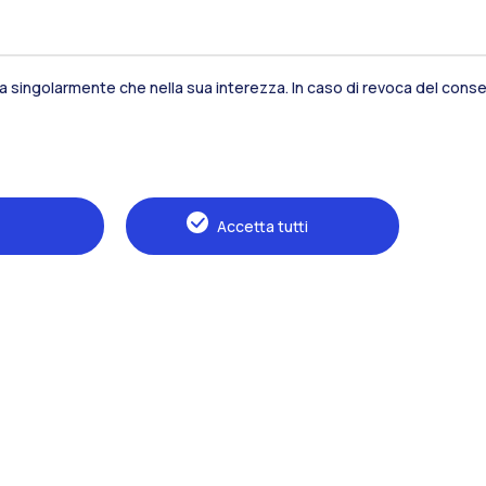
sia singolarmente che nella sua interezza. In caso di revoca del consen
Residenze
Frontiere
Es
Accetta tutti
Alumni
Webeep
S