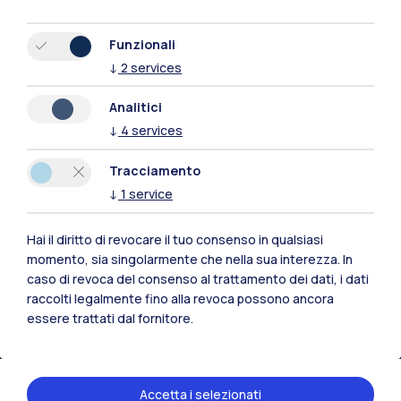
Funzionali
↓
2
services
Analitici
↓
4
services
Tracciamento
↓
1
service
Hai il diritto di revocare il tuo consenso in qualsiasi
Polimi Community
momento, sia singolarmente che nella sua interezza. In
caso di revoca del consenso al trattamento dei dati, i dati
Tutti i siti dell’ecosistema
raccolti legalmente fino alla revoca possono ancora
essere trattati dal fornitore.
Residenze
Frontiere
Esa
Accetta i selezionati