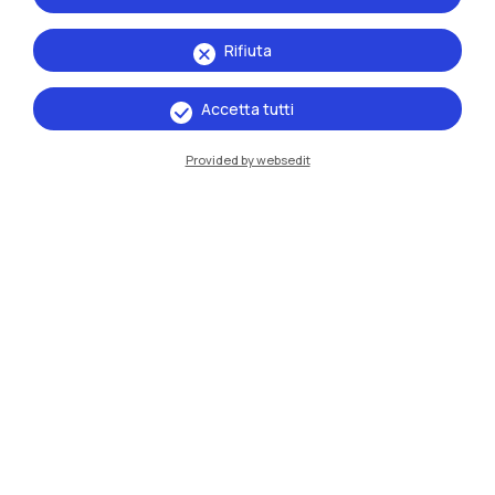
Rifiuta
Accetta tutti
Provided by websedit
IT
EN
Sedi
Milano Leonardo
Milano Bovisa
Cremona