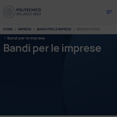
Skip to main content
Skip to page footer
You are here:
HOME
IMPRESE
BANDI PER LE IMPRESE
BANDI DI GARA
Bandi per le imprese
Bandi per le imprese