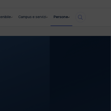
enibile
Campus e servizi
Persone