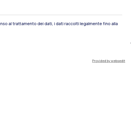
so al trattamento dei dati, i dati raccolti legalmente fino alla
ami di stato
Career Service
Provided by websedit
port
Pok
IT
EN