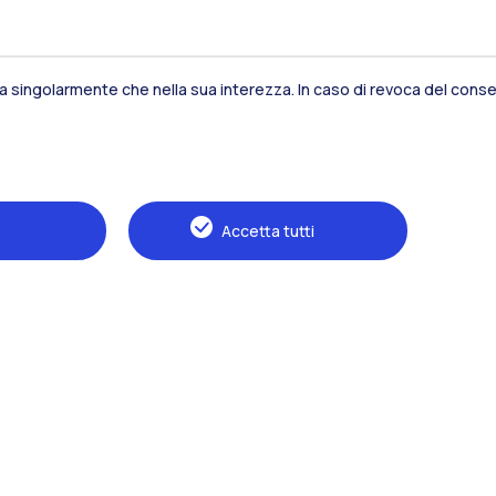
sia singolarmente che nella sua interezza. In caso di revoca del consen
Residenze
Frontiere
Es
Accetta tutti
Alumni
Webeep
S