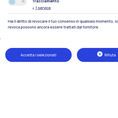
Tracciamento
↓
1
service
Hai il diritto di revocare il tuo consenso in qualsiasi momento, 
revoca possono ancora essere trattati dal fornitore.
Polimi Community
Accetta i selezionati
Rifiuta
Tutti i siti dell’ecosistema